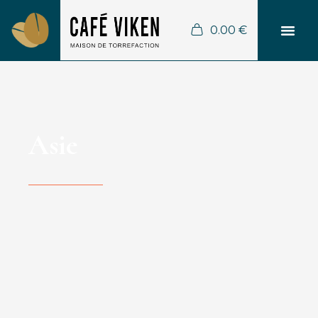
0.00
€
Asie